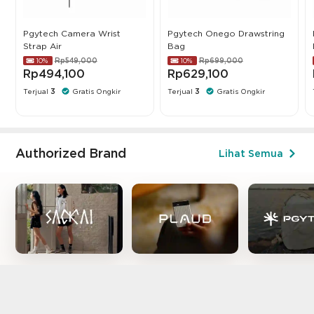
Pgytech Camera Wrist
Pgytech Onego Drawstring
Strap Air
Bag
Rp549,000
Rp699,000
10%
10%
Rp494,100
Rp629,100
Terjual
3
Gratis Ongkir
Terjual
3
Gratis Ongkir
Authorized Brand
Lihat Semua