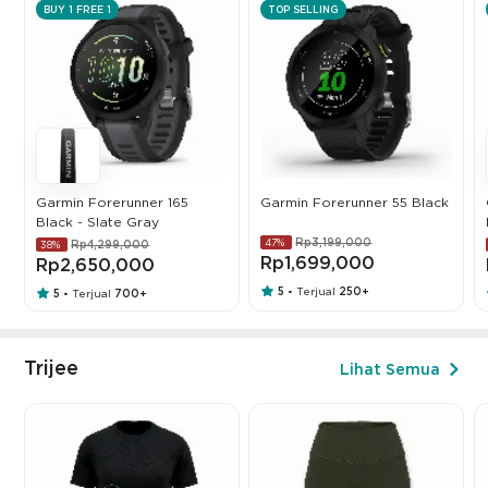
BUY 1 FREE 1
TOP SELLING
Garmin Forerunner 165
Garmin Forerunner 55 Black
Black - Slate Gray
Rp3,199,000
47%
Rp4,299,000
38%
Rp1,699,000
Rp2,650,000
5
Terjual
250+
•
5
Terjual
700+
•
Trijee
Lihat Semua