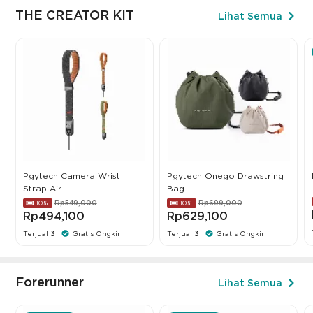
THE CREATOR KIT
Lihat Semua
Pgytech Camera Wrist
Pgytech Onego Drawstring
Strap Air
Bag
Rp549,000
Rp699,000
10%
10%
Rp494,100
Rp629,100
Terjual
3
Gratis Ongkir
Terjual
3
Gratis Ongkir
Forerunner
Lihat Semua