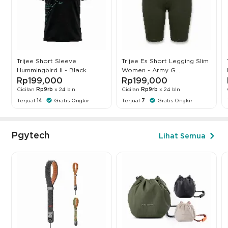
Trijee Short Sleeve
Trijee Es Short Legging Slim
Hummingbird Ii - Black
Women - Army G...
Rp199,000
Rp199,000
Cicilan
Rp9rb
x 24 bln
Cicilan
Rp9rb
x 24 bln
Terjual
14
Gratis Ongkir
Terjual
7
Gratis Ongkir
Pgytech
Lihat Semua