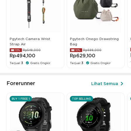
Pgytech Camera Wrist
Pgytech Onego Drawstring
Strap Air
Bag
Rp549,000
Rp699,000
10%
10%
Rp494,100
Rp629,100
Terjual
3
Gratis Ongkir
Terjual
3
Gratis Ongkir
Forerunner
Lihat Semua
BUY 1 FREE 1
TOP SELLING