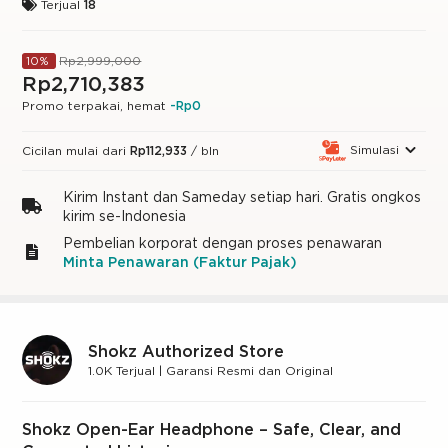
Terjual
18
Rp2,999,000
10%
Rp2,710,383
Promo terpakai, hemat
-Rp0
Simulasi
Cicilan mulai dari
Rp112,933
/ bln
Kirim Instant dan Sameday setiap hari. Gratis ongkos
kirim se-Indonesia
Pembelian korporat dengan proses penawaran
Minta Penawaran (Faktur Pajak)
Shokz Authorized Store
1.0K Terjual | Garansi Resmi dan Original
Shokz Open-Ear Headphone – Safe, Clear, and