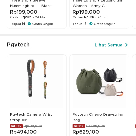
Trijee Short Sleeve
Trijee Es Short Legging Slim
Hummingbird Ii - Black
Women - Army G...
Rp199,000
Rp199,000
Cicilan
Rp9rb
x 24 bln
Cicilan
Rp9rb
x 24 bln
Terjual
14
Gratis Ongkir
Terjual
7
Gratis Ongkir
Pgytech
Lihat Semua
Pgytech Camera Wrist
Pgytech Onego Drawstring
Strap Air
Bag
Rp549,000
Rp699,000
10%
10%
Rp494,100
Rp629,100