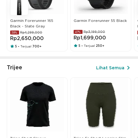
Garmin Forerunner 165
Garmin Forerunner 55 Black
Black - Slate Gray
Rp3,199,000
47%
Rp4,299,000
38%
Rp1,699,000
Rp2,650,000
5
Terjual
250+
•
5
Terjual
700+
•
Trijee
Lihat Semua