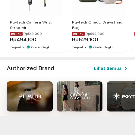
Pgytech Camera Wrist
Pgytech Onego Drawstring
Strap Air
Bag
Rp549,000
Rp699,000
10%
10%
Rp494,100
Rp629,100
Terjual
3
Gratis Ongkir
Terjual
3
Gratis Ongkir
Authorized Brand
Lihat Semua