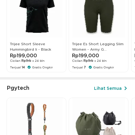
Trijee Short Sleeve
Trijee Es Short Legging Slim
Hummingbird Ii - Black
Women - Army G...
Rp199,000
Rp199,000
Cicilan
Rp9rb
x 24 bln
Cicilan
Rp9rb
x 24 bln
Terjual
14
Gratis Ongkir
Terjual
7
Gratis Ongkir
Pgytech
Lihat Semua