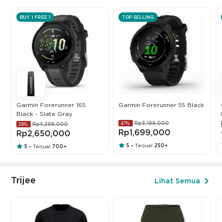
BUY 1 FREE 1
TOP SELLING
Garmin Forerunner 165
Garmin Forerunner 55 Black
Black - Slate Gray
Rp3,199,000
47%
Rp4,299,000
38%
Rp1,699,000
Rp2,650,000
5
Terjual
250+
•
5
Terjual
700+
•
Trijee
Lihat Semua