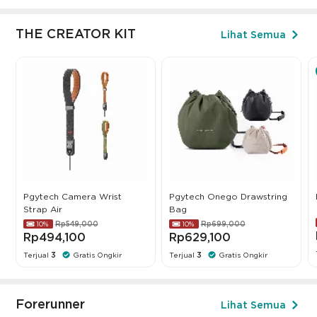
THE CREATOR KIT
Lihat Semua
Pgytech Camera Wrist
Pgytech Onego Drawstring
Strap Air
Bag
Rp549,000
Rp699,000
10%
10%
Rp494,100
Rp629,100
Terjual
3
Gratis Ongkir
Terjual
3
Gratis Ongkir
Forerunner
Lihat Semua